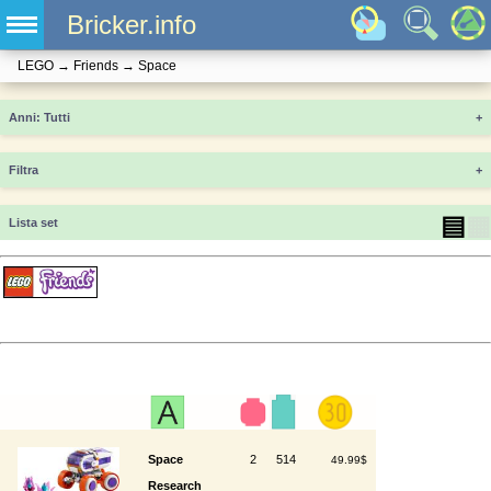
Bricker.info
LEGO
→
Friends
→
Space
Anni
+
Filtra
+
▤
▦
Lista set
Space
2
514
49.99$
Research