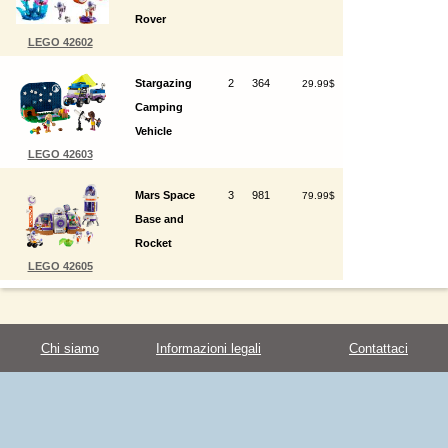
Rover
LEGO 42602
Stargazing
2
364
29.99$
Camping
Vehicle
LEGO 42603
Mars Space
3
981
79.99$
Base and
Rocket
LEGO 42605
Chi siamo
Informazioni legali
Contattaci