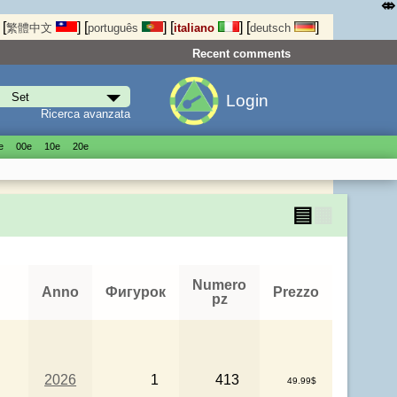
⤄
[
]
[
]
[
]
[
]
繁體中文
português
italiano
deutsch
Recent comments
Login
Ricerca avanzata
е
00е
10е
20е
▤
▦
Numero
Anno
Фигурок
Prezzo
pz
2026
1
413
49.99$