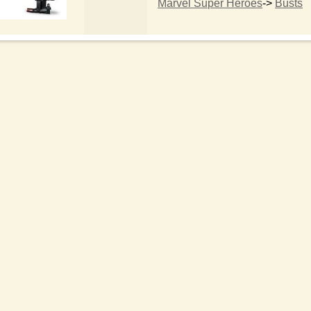
Marvel Super Heroes
->
Busts