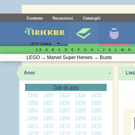
Contests
Recensioni
Cataloghi
1..9
A
B
C
D
E
F
G
H
I
J
K
L
M
N
LEGO
→
Marvel Super Heroes
→
Busts
Anni
-
List
Tutti gli anni
1949
1950
1953
1954
1955
1956
1957
1958
1959
1960
1961
1962
1963
1964
1965
1966
1967
1968
1969
1970
1971
1972
1973
1974
1975
1976
1977
1978
1979
1980