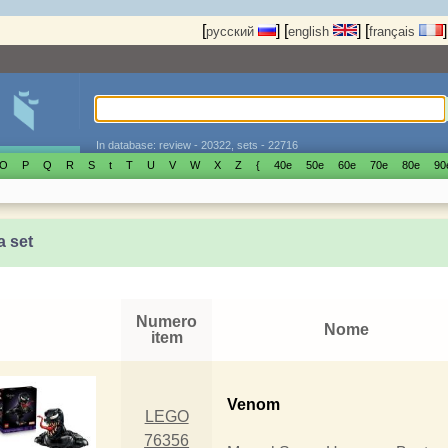
[
]
[
]
[
]
русский
english
français
In database: review - 20322, sets - 22716
O
P
Q
R
S
t
T
U
V
W
X
Z
{
40е
50е
60е
70е
80е
90
a set
Numero
Nome
item
Venom
LEGO
76356